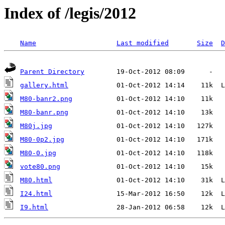
Index of /legis/2012
Name
Last modified
Size
D
Parent Directory
gallery.html
M80-banr2.png
M80-banr.png
M80j.jpg
M80-0p2.jpg
M80-0.jpg
vote80.png
M80.html
I24.html
I9.html